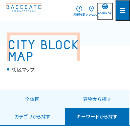
LANGUAG
営業時間
アクセス
E
日本語
English
CITY BLOCK
简体中文
MAP
繁體中文
한국어
街区マップ
全体図
建物から探す
カテゴリから探す
キーワードから探す