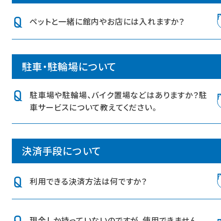
※各店舗内での落し物は店舗従業員にお渡しください
ペットと一緒に館内やお店には入れますか？
広場空間および一部飲食店のテラス席についてはペットご
駐車・駐輪場について
同伴でご利用いただけます。
館内および店内へのペットのご同伴は、原則ご遠慮いただ
いております。その他店舗への入店は各店舗にお尋ねくだ
駐車場や駐輪場、バイク置場などはありますか？駐
さい。
車サービスについて教えてください。
盲導犬、聴導犬、介助犬につきましては、ご入館いただけま
す。
ございます。詳しくは
こちら
をご覧ください。
ホテルのペットご同伴については
こちら
をご覧ください。
決済手段について
利用できる決済方法は何ですか？
商業エリアでは
こちら
のキャッシュレス決済等がご利用い
現金しか持っていないのですが、使用できません