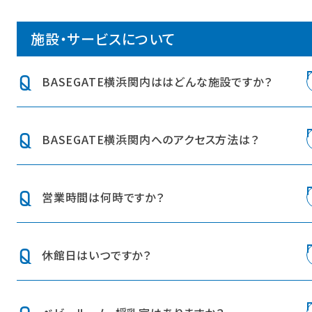
施設・サービスについて
BASEGATE横浜関内ははどんな施設ですか？
JR「関内」駅前の大規模ミクストユース型の新たな街区で
BASEGATE横浜関内へのアクセス方法は？
す。「新旧融合」を特色に、「ザ レガシー」（旧横浜市庁舎行
政棟）を保存・活用し横浜の文化を継承し、格式ある景観
を形成します。また、次世代の横浜を象徴するエンターテイ
JR「関内」駅徒歩1分、横浜市営地下鉄ブルーライン「関
ンメント＆イノベーションの拠点となり、新たな感動とにぎ
営業時間は何時ですか？
内」駅徒歩1分、みなとみらい線「日本大通り」駅徒歩7分
わいの源泉となる街を創造します。
にございます。
詳しくは
こちら
をご覧ください。
エンターテイメント施設や飲食ゾーン「スタジアム横バル
店舗により異なります。詳しくは
こちら
をご覧ください。
休館日はいつですか？
街」を有する商業エリア、ホテル「OMO7横浜（おも） by 星
野リゾート」、関内最高層のオフィス、個性豊かな複数の広
場で構成されています。
商業エリアの全館休館日は1月1日です。設備点検等で休