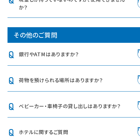
ただけます。
か？
※スタジアム横バル街は現金でお支払いいただけません
ので、ご注意ください。
※店舗により一部異なる場合等がございますので、決済サ
スタジアム横バル街はキャッシュレス決済のみ利用可能
ービスの詳細は各店舗までお問合せください。
その他のご質問
で、現金をご利用いただけませんのでご注意ください。
その他店舗での利用可否は各店舗までお問い合わせくだ
さい。
銀行やATMはありますか？
施設内にはございませんので、近隣の銀行・ATMをご利用
荷物を預けられる場所はありますか？
ください。
ビジターフロントにて荷物預かりサービスを行っておりま
ベビーカー・車椅子の貸し出しはありますか？
す。詳しくは
こちら
をご覧ください。
恐れ入りますが、ございません。
ホテルに関するご質問