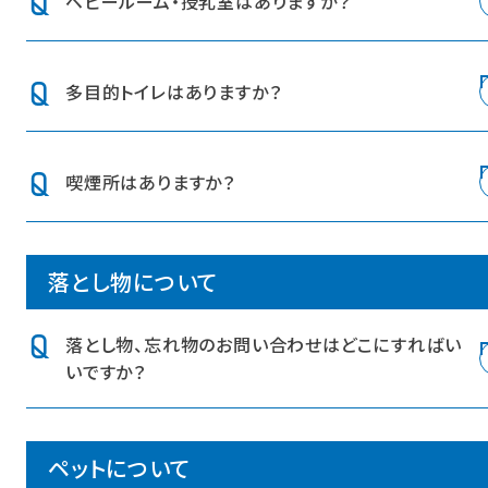
ベビールーム・授乳室はありますか？
館する場合は、公式HPでご案内しますのでご確認くださ
コンセプトは
こちら
をご覧ください。
い。
ザ レガシー 1Fにございます。授乳スペース（2か所）、おむ
多目的トイレはありますか？
つ替え台（2台）、調乳用温水器がございます。
フロアマップは
こちら
をご覧ください。
ザ レガシー 1Fにございます。おむつ交換台・オストメイト
喫煙所はありますか？
対応設備を設置しています。
フロアマップは
こちら
をご覧ください。
ザ レガシー 1Fにございます。フロアマップは
こちら
をご覧
落とし物について
ください。
落とし物、忘れ物のお問い合わせはどこにすればい
いですか？
物をなくされた、あるいは拾われた方は、防災センター
ペットについて
（℡.
045-225-9811
）までご連絡下さい。