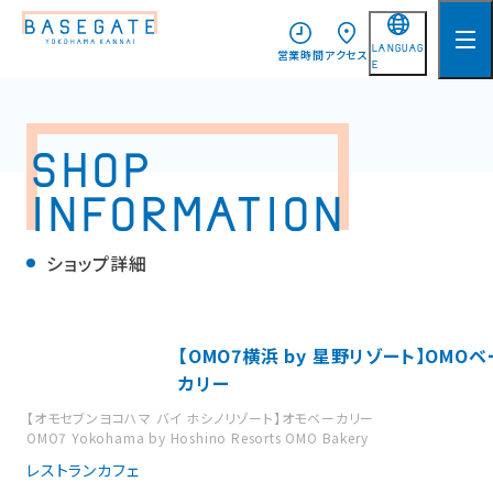
LANGUAG
営業時間
アクセス
E
日本語
English
SHOP
简体中文
INFORMATION
繁體中文
한국어
ショップ詳細
【OMO7横浜 by 星野リゾート】OMOベ
カリー
【オモセブンヨコハマ バイ ホシノリゾート】オモベーカリー
OMO7 Yokohama by Hoshino Resorts OMO Bakery
レストラン
カフェ