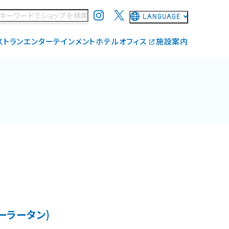
LANGUAGE
日本語
ストラン
エンターテインメント
ホテル
オフィス
施設案内
English
ド
THE LIVE Supported by 大和地所
施設コンセプト
简体中文
覧
ワンダリア横浜 Supported by Umios
エリアマネジメント
繁體中文
広場・サイネージの貸出
施設・サービス
한국어
よくあるご質問
お問い合わせ
ーラータン)