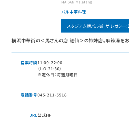
MA SAN Malatang
バル
中華料理
スタジアム横バル街：ザ レガシー:
横浜中華街の＜馬さんの店 龍仙＞の姉妹店。麻辣湯をお
営業時間
11:00-22:00
（L.O.21:30）
※定休日：毎週月曜日
電話番号
045-211-5518
URL
公式HP