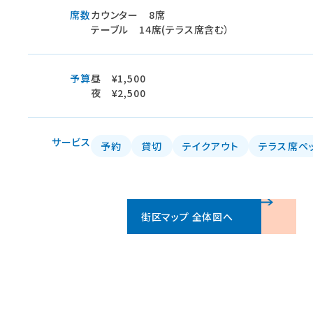
席数
カウンター 8席
テーブル 14席(テラス席含む）
予算
昼 ¥1,500
夜 ¥2,500
サービス
予約
貸切
テイクアウト
テラス席ペ
街区マップ 全体図へ