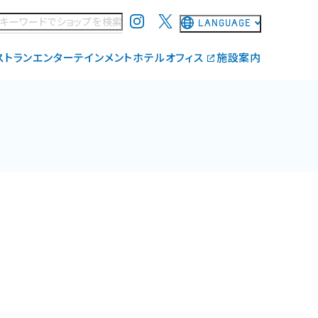
LANGUAGE
日本語
ストラン
エンターテインメント
ホテル
オフィス
施設案内
English
ド
THE LIVE Supported by 大和地所
施設コンセプト
简体中文
覧
ワンダリア横浜 Supported by Umios
エリアマネジメント
繁體中文
広場・サイネージの貸出
施設・サービス
한국어
よくあるご質問
お問い合わせ